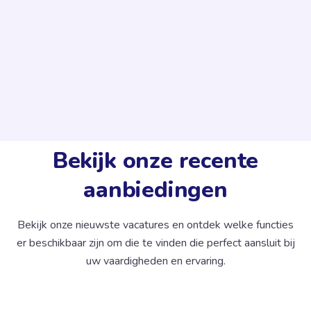
Bekijk onze recente
De MyMedJob nieuwsfeed brengt belangrijke
informatie uit de ziekenhuissector in België samen.
aanbiedingen
Ziekenhuizen kunnen hun innovaties, welzijn op het
werk-initiatieven en andere aankondigingen
Bekijk onze nieuwste vacatures en ontdek welke functies
communiceren. Zo blijven zorgprofessionals op de
er beschikbaar zijn om die te vinden die perfect aansluit bij
hoogte van de ontwikkelingen in de verschillende
uw vaardigheden en ervaring.
instellingen, wat de communicatie en de
aantrekkelijkheid van ziekenhuizen verbetert.