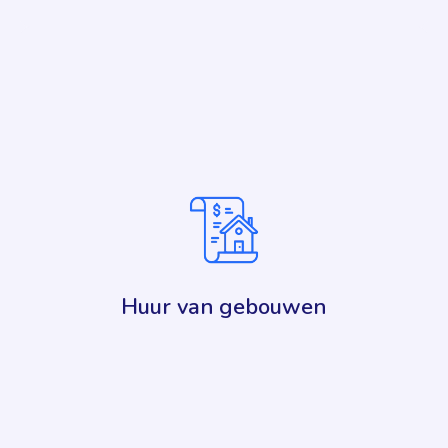
MyMedjob biedt ook een concrete en nuttige
functie voor zorgprofessionals: het in contact
brengen van partijen met betrekking tot
tweedehands medische apparatuur en overtollige
voorraden. Veel praktijken, klinieken of
ziekenhuizen beschikken over apparatuur die
weinig wordt gebruikt, is vervangen of
gewoonweg overbodig is, terwijl anderen op zoek
zijn naar betrouwbare oplossingen tegen
beheersbare kosten. Deze functionaliteit maakt
Huur van gebouwen
deze uitwisselingen soepeler door een
gecentraliseerd, gebruiksvriendelijk platform te
bieden dat uitsluitend gericht is op de medische
sector.