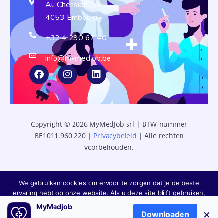
Au Chession 1/4
4053 Embourg
+32 4 290 62 40
info@mymedjob.be
Copyright © 2026 MyMedJob srl | BTW-nummer
BE1011.960.220 |
Privacybeleid
| Alle rechten
voorbehouden.
We gebruiken cookies om ervoor te zorgen dat je de beste
ervaring hebt op onze website. Als u deze site blijft gebruiken,
gaan we ervan uit dat u tevreden bent.
MyMedjob
×
Downloaden
OK
Privacybeleid