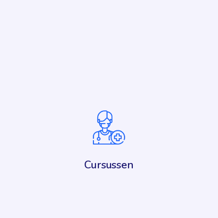
Lees meer
MyMedJob maakt het makkelijk om medische
ruimtes te huren door aanbiedingen te
centraliseren. Ziekenhuizen en artsen kunnen
ruimtes zoals praktijken te huur, gedeelde ruimtes
of medische centra aanbieden of vinden. Dit
platform maakt het gemakkelijker om mensen
met elkaar in contact te brengen, waardoor de
zichtbaarheid van advertenties toeneemt en het
Cursussen
zoeken naar geschikte werknemers of panden
eenvoudiger wordt.
Lees meer