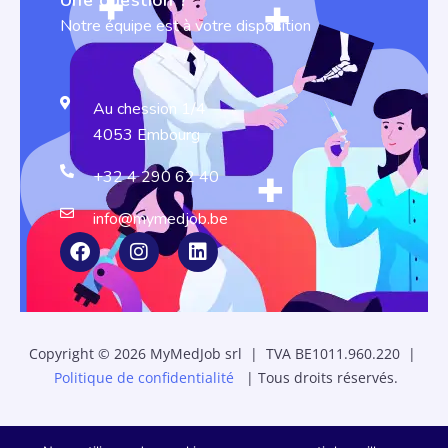
Une question ?
Notre équipe est à votre disposition
Au chession 1/4
4053 Embourg
+32 4 290 62 40
info@mymedjob.be
Copyright © 2026 MyMedJob srl | TVA BE1011.960.220 |
Politique de confidentialité
| Tous droits réservés.